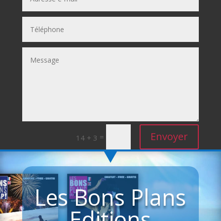
Envoyer
=
14 + 3
Les Bons Plans
Editions